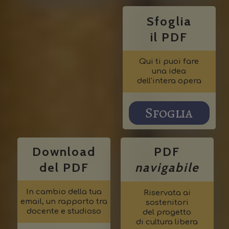
Sfoglia
il PDF
Qui ti puoi fare
una idea
dell'intera opera
Sfoglia
Download
PDF
del PDF
navigabile
In cambio della tua
Riservata ai
email, un rapporto tra
sostenitori
docente e studioso
del progetto
di cultura libera