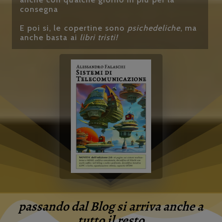
consegna
E poi si, le copertine sono
psichedeliche
, ma
anche basta ai
libri tristi!
passando dal Blog si arriva anche a
tutto il resto