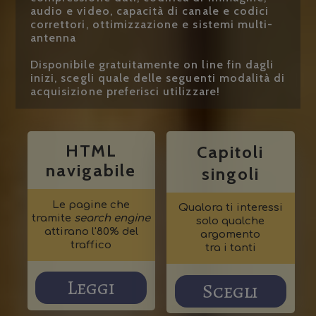
audio e video, capacità di canale e codici
correttori, ottimizzazione e sistemi multi-
antenna
Disponibile gratuitamente on line fin dagli
inizi, scegli quale delle seguenti modalità di
acquisizione preferisci utilizzare!
HTML
Capitoli
navigabile
singoli
Le pagine che
Qualora ti interessi
tramite
search engine
solo qualche
attirano l'80% del
argomento
traffico
tra i tanti
Leggi
Scegli