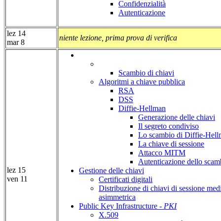
Confidenzialità
Autenticazione
lez 14
niente lezione, prima prova di verifica
mar 8
Scambio di chiavi
Algoritmi a chiave pubblica
RSA
DSS
Diffie-Hellman
Generazione delle chiavi
Il segreto condiviso
Lo scambio di Diffie-Hel
La chiave di sessione
Attacco MITM
Autenticazione dello scam
lez 15
Gestione delle chiavi
ven 11
Certificati digitali
Distribuzione di chiavi di sessione medi
asimmetrica
Public Key Infrastructure -
PKI
X.509