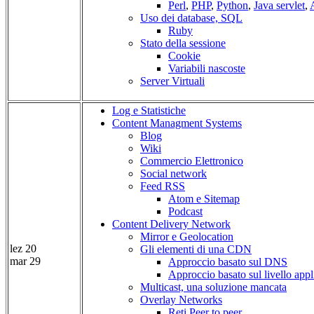
Perl
,
PHP
,
Python
,
Java servlet
,
Uso dei database, SQL
Ruby
Stato della sessione
Cookie
Variabili nascoste
Server Virtuali
Log e Statistiche
Content Managment Systems
Blog
Wiki
Commercio Elettronico
Social network
Feed RSS
Atom e Sitemap
Podcast
Content Delivery Network
Mirror e Geolocation
lez 20
Gli elementi di una CDN
mar 29
Approccio basato sul DNS
Approccio basato sul livello appl
Multicast, una soluzione mancata
Overlay Networks
Reti Peer to peer