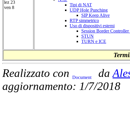
lez 23
Tipi di NAT
ven 8
UDP Hole Punching
SIP Keep Alive
RTP simmetrico
Uso di dispositivi esterni
Session Border Controll
STUN
TURN e ICE
Termin
Realizzato con
da
Ale
aggiornamento: 1/7/2018