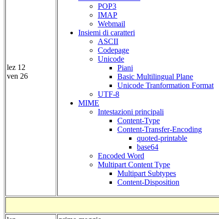
POP3
IMAP
Webmail
Insiemi di caratteri
ASCII
Codepage
Unicode
lez 12
Piani
ven 26
Basic Multilingual Plane
Unicode Tranformation Format
UTF-8
MIME
Intestazioni principali
Content-Type
Content-Transfer-Encoding
quoted-printable
base64
Encoded Word
Multipart Content Type
Multipart Subtypes
Content-Disposition