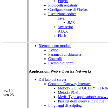
Plugin
Protocolli registrati
Configurazione di Firefox
Esecuzione codice
Java
JME
Javascript
AJAX
Flash
Riempimento moduli
Action
Parametri di chiamata
Controlli
Esempio di form
Applicazioni Web e Overlay Networks
Dal lato del server
Common Gateway Interface
Metodo GET e QUERY_STRI
lez 19
Metodo POST
ven 25
Media Type application/x-www-
Parsing della query e invio file
Linguaggi di scripting