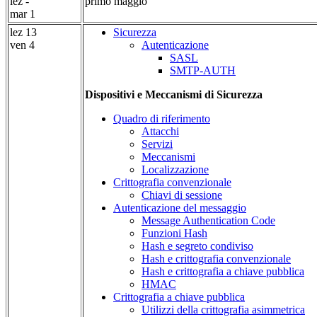
lez -
primo maggio
mar 1
lez 13
Sicurezza
ven 4
Autenticazione
SASL
SMTP-AUTH
Dispositivi e Meccanismi di Sicurezza
Quadro di riferimento
Attacchi
Servizi
Meccanismi
Localizzazione
Crittografia convenzionale
Chiavi di sessione
Autenticazione del messaggio
Message Authentication Code
Funzioni Hash
Hash e segreto condiviso
Hash e crittografia convenzionale
Hash e crittografia a chiave pubblica
HMAC
Crittografia a chiave pubblica
Utilizzi della crittografia asimmetrica