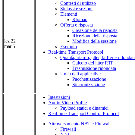
Contesti di utilizzo
Sintassi e sezioni
Elementi
Rtpmap
Offerta e risposta
Creazione della risposta
Ricezione della risposta
lez 22
Modifica della sessione
mar 5
Esempio
Real-time Transport Protocol
Qualità, ritardo, jitter, buffer e ridonda
Calcolo del jitter RTP
Trasmissione ridondata
Unità dati applicative
Pacchettizzazione
Sincronizzazione
Intestazioni
Audio Video Profile
Payload statici e dinamici
Real-time Transport Control Protocol
Attraversamento NAT e Firewall
Firewall
NAT