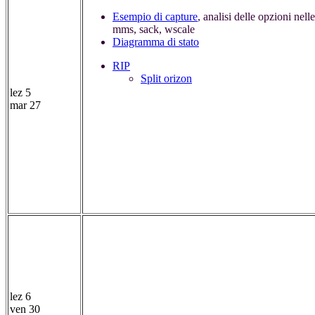
Esempio di capture
, analisi delle opzioni nel
mms, sack, wscale
Diagramma di stato
RIP
Split orizon
lez 5
mar 27
lez 6
ven 30