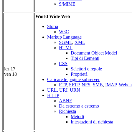
S/MIME
World Wide Web
Storia
W3C
Markup Language
SGML
,
XML
HTML
Document Object Model
Tipi di Eementi
CSS
lez 17
Selettori e regole
ven 18
Proprietà
Caricare le pagine sul server
FTP
,
SFTP
,
NFS
,
SMB
,
IMAP
,
Webda
URL, URI, URN
HTTP
ABNF
Da estremo a estremo
Richiesta
Metodi
Intestazioni di richiesta