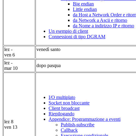
Big endian
Little endian
da Host a Network Order e ritor
da Network a Ascii e ritorno
da Nome a indirizzo IP e ritorno
Un esempio di client
Connessioni di tipo DGRAM
lez -
venedì santo
ven 6
lez -
dopo pasqua
mar 10
I/O multiplato
Socket non bloccante
Client broadcast
Riepilogando
Appendice: Programmazione a eventi
lez 8
Publish-subscribe
ven 13
Callback
Esecuzione condizionale