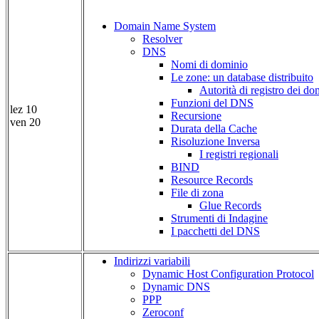
Domain Name System
Resolver
DNS
Nomi di dominio
Le zone: un database distribuito
Autorità di registro dei do
Funzioni del DNS
lez 10
Recursione
ven 20
Durata della Cache
Risoluzione Inversa
I registri regionali
BIND
Resource Records
File di zona
Glue Records
Strumenti di Indagine
I pacchetti del DNS
Indirizzi variabili
Dynamic Host Configuration Protocol
Dynamic DNS
PPP
Zeroconf