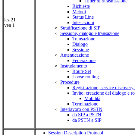
Timer di ritrasmissione
Richieste
Metodi
Status Line
lez 21
Intestazioni
ven 1
Stratificazione di SIP
Sessione, dialogo e transazione
Transazione
Dialogo
Sessione
Autenticazione
Federazione
Instradamento
Route Set
Loose routing
Procedure
Registrazione, service discovery,
Invito, creazione del dialogo e ro
Mobilità
Terminazione
Interlavoro con PSTN
da SIP a PSTN
da PSTN a SIP
Session Description Protocol