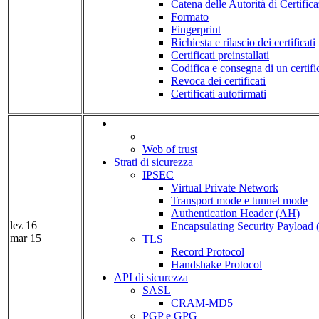
Catena delle Autorità di Certific
Formato
Fingerprint
Richiesta e rilascio dei certificati
Certificati preinstallati
Codifica e consegna di un certifi
Revoca dei certificati
Certificati autofirmati
Web of trust
Strati di sicurezza
IPSEC
Virtual Private Network
Transport mode e tunnel mode
Authentication Header (AH)
lez 16
Encapsulating Security Payload
mar 15
TLS
Record Protocol
Handshake Protocol
API di sicurezza
SASL
CRAM-MD5
PGP e GPG