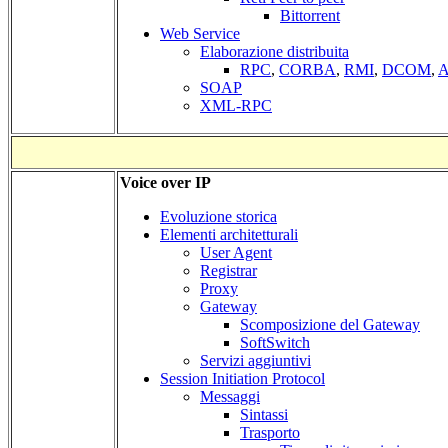
Bittorrent
Web Service
Elaborazione distribuita
RPC
,
CORBA
,
RMI
,
DCOM
,
A
SOAP
XML-RPC
Voice over IP
Evoluzione storica
Elementi architetturali
User Agent
Registrar
Proxy
Gateway
Scomposizione del Gateway
SoftSwitch
Servizi aggiuntivi
Session Initiation Protocol
Messaggi
Sintassi
Trasporto