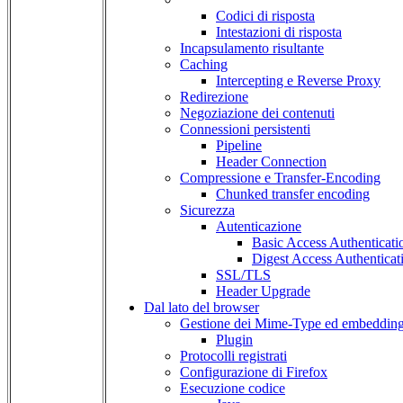
Codici di risposta
Intestazioni di risposta
Incapsulamento risultante
Caching
Intercepting e Reverse Proxy
Redirezione
Negoziazione dei contenuti
Connessioni persistenti
Pipeline
Header Connection
Compressione e Transfer-Encoding
Chunked transfer encoding
Sicurezza
Autenticazione
Basic Access Authenticati
Digest Access Authenticat
SSL/TLS
Header Upgrade
Dal lato del browser
Gestione dei Mime-Type ed embeddin
Plugin
Protocolli registrati
Configurazione di Firefox
Esecuzione codice