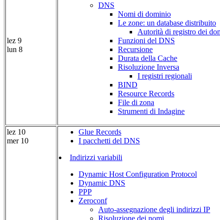
DNS
Nomi di dominio
Le zone: un database distribuito
Autorità di registro dei do
lez 9
Funzioni del DNS
lun 8
Recursione
Durata della Cache
Risoluzione Inversa
I registri regionali
BIND
Resource Records
File di zona
Strumenti di Indagine
lez 10
Glue Records
mer 10
I pacchetti del DNS
Indirizzi variabili
Dynamic Host Configuration Protocol
Dynamic DNS
PPP
Zeroconf
Auto-assegnazione degli indirizzi IP
Risoluzione dei nomi