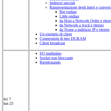
Indirizzi speciali
Rappresentazione degli interi e conversi
Big endian
Little endian
da Host a Network Order e ritor
da Network a Ascii e ritorno
da Nome a indirizzo IP e ritorno
Un esempio di client
Connessioni di tipo DGRAM
Client broadcast
I/O multiplato
Socket non bloccante
Riepilogando
lez 7
lun 25