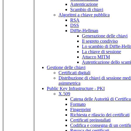
Autenticazione
Scambio di chiavi
Algoritmi a chiave pubblica
RSA
DSS
Diffie-Hellman
Generazione delle chiavi
Il segreto condiviso
Lo scambio di Diffie-Hel
La chiave di sessione
Attacco MITM
Autenticazione dello scam
Gestione delle chiavi
Certificati digitali
Distribuzione di chiavi di sessione medi
asimmetrica
Public Key Infrastructure -
PKI
X.509
Catena delle Autorità di Certific
Formato
Fingerprint
Richiesta e rilascio dei certificati
Certificati preinstallati
Codifica e consegna di un certifi
Revoca dei certificati