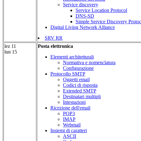
Service discovery
Service Location Protocol
DNS-SD
Simple Service Discovery Protoc
Digital Living Network Alliance
SRV RR
lez 11
Posta elettronica
lun 15
Elementi architetturali
Normativa e nomenclatura
Configurazione
Protocollo SMTP
Oggetti email
Codici di risposta
Extended SMTP
Destinatari multipli
Intestazioni
Ricezione dell'email
POP3
IMAP
Webmail
Insiemi di caratteri
ASCII