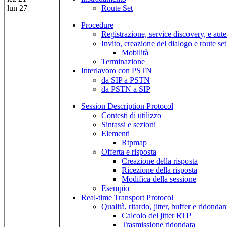
lun 27
Route Set
Procedure
Registrazione, service discovery, e aut
Invito, creazione del dialogo e route set
Mobilità
Terminazione
Interlavoro con PSTN
da SIP a PSTN
da PSTN a SIP
Session Description Protocol
Contesti di utilizzo
Sintassi e sezioni
Elementi
Rtpmap
Offerta e risposta
Creazione della risposta
Ricezione della risposta
Modifica della sessione
Esempio
Real-time Transport Protocol
Qualità, ritardo, jitter, buffer e ridonda
Calcolo del jitter RTP
Trasmissione ridondata