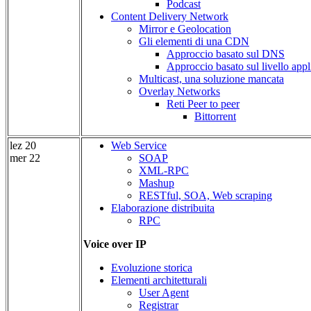
Podcast
Content Delivery Network
Mirror e Geolocation
Gli elementi di una CDN
Approccio basato sul DNS
Approccio basato sul livello appl
Multicast, una soluzione mancata
Overlay Networks
Reti Peer to peer
Bittorrent
lez 20
Web Service
mer 22
SOAP
XML-RPC
Mashup
RESTful, SOA, Web scraping
Elaborazione distribuita
RPC
Voice over IP
Evoluzione storica
Elementi architetturali
User Agent
Registrar