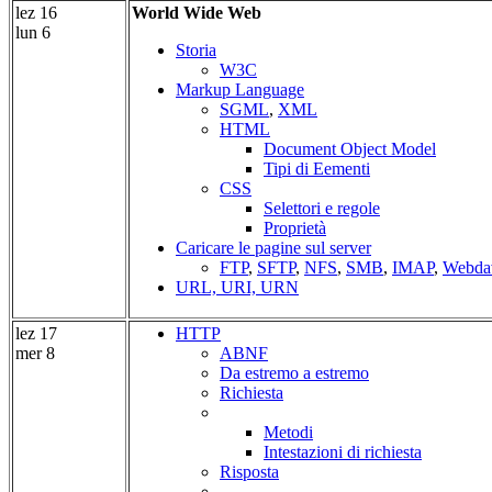
lez 16
World Wide Web
lun 6
Storia
W3C
Markup Language
SGML
,
XML
HTML
Document Object Model
Tipi di Eementi
CSS
Selettori e regole
Proprietà
Caricare le pagine sul server
FTP
,
SFTP
,
NFS
,
SMB
,
IMAP
,
Webda
URL, URI, URN
lez 17
HTTP
mer 8
ABNF
Da estremo a estremo
Richiesta
Metodi
Intestazioni di richiesta
Risposta