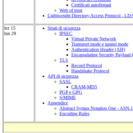
Certificati autofirmati
Web of trust
Lightweight Directory Access Protocol -
LD
lez 15
Strati di sicurezza
lun 29
IPSEC
Virtual Private Network
Transport mode e tunnel mode
Authentication Header (AH)
Encapsulating Security Payload
TLS
Record Protocol
Handshake Protocol
API di sicurezza
SASL
CRAM-MD5
PGP e GPG
S/MIME
Appendice
Abstract Syntax Notation One - ASN.1
Encoding Rules