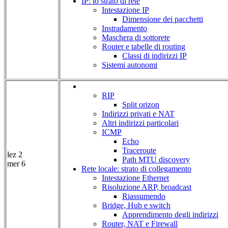
IP: lo strato di rete
Intestazione IP
Dimensione dei pacchetti
Instradamento
Maschera di sottorete
Router e tabelle di routing
Classi di indirizzi IP
Sistemi autonomi
RIP
Split orizon
Indirizzi privati e NAT
Altri indirizzi particolari
ICMP
Echo
Traceroute
lez 2
Path MTU discovery
mer 6
Rete locale: strato di collegamento
Intestazione Ethernet
Risoluzione ARP, broadcast
Riassumendo
Bridge, Hub e switch
Apprendimento degli indirizzi
Router, NAT e Firewall