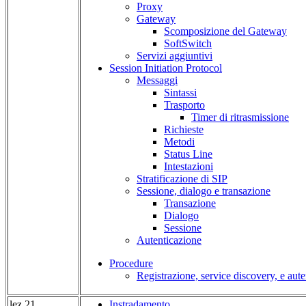
Proxy
Gateway
Scomposizione del Gateway
SoftSwitch
Servizi aggiuntivi
Session Initiation Protocol
Messaggi
Sintassi
Trasporto
Timer di ritrasmissione
Richieste
Metodi
Status Line
Intestazioni
Stratificazione di SIP
Sessione, dialogo e transazione
Transazione
Dialogo
Sessione
Autenticazione
Procedure
Registrazione, service discovery, e aut
lez 21
Instradamento