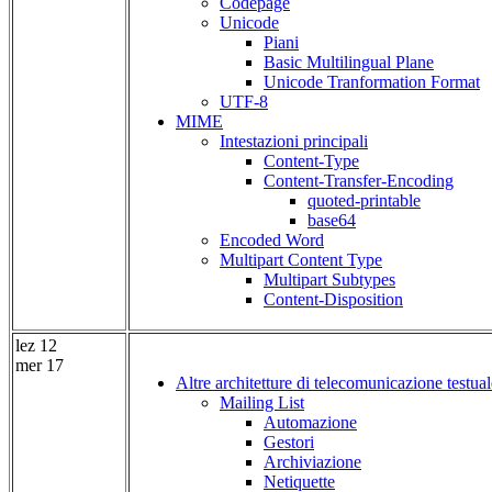
Codepage
Unicode
Piani
Basic Multilingual Plane
Unicode Tranformation Format
UTF-8
MIME
Intestazioni principali
Content-Type
Content-Transfer-Encoding
quoted-printable
base64
Encoded Word
Multipart Content Type
Multipart Subtypes
Content-Disposition
lez 12
mer 17
Altre architetture di telecomunicazione testual
Mailing List
Automazione
Gestori
Archiviazione
Netiquette