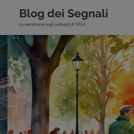
Blog dei Segnali
La narrazione sugli sviluppi di TdS.it
Salta
al
contenuto