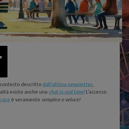
ne
l contesto descritto
dall’ultima newsletter
,
ealtà esiste anche una
chat in real time!
L’accesso
trare
è veramente
semplice e veloce!
!