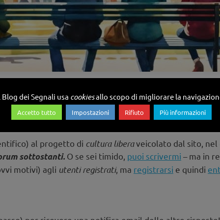
l Blog dei Segnali usa
cookies
allo scopo di migliorare la navigazio
ne
Accetto tutto
Impostazioni
Rifiuto
Più informazioni
ntifico) al progetto di
cultura libera
veicolato dal sito, ne
O se sei timido,
puoi scrivermi
– ma in r
orum sottostanti.
ovvi motivi) agli
utenti registrati
, ma
registrarsi
e quindi
en
 basso) per ricevere una notifica email delle altre risposte