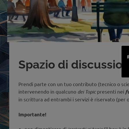
I
Spazio di discussio
Prendi parte con un tuo contributo (tecnico o scie
intervenendo in qualcuno
dei Topic
presenti nei
f
in scrittura ad entrambi i servizi è riservato (per 
Importante!
non dimenticare di
(il box è in