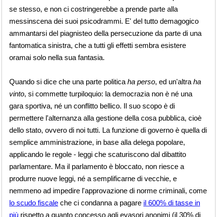
se stesso, e non ci costringerebbe a prende parte alla
messinscena dei suoi psicodrammi. E' del tutto demagogico
ammantarsi del piagnisteo della persecuzione da parte di una
fantomatica sinistra, che a tutti gli effetti sembra esistere
oramai solo nella sua fantasia.
Quando si dice che una parte politica
ha perso
, ed un'altra
ha
vinto
, si commette turpiloquio: la democrazia non è né una
gara sportiva, né un conflitto bellico. Il suo scopo è di
permettere l'alternanza alla gestione della cosa pubblica, cioè
dello stato, ovvero di noi tutti. La funzione di governo è quella di
semplice amministrazione, in base alla delega popolare,
applicando le regole - leggi che scaturiscono dal dibattito
parlamentare. Ma il parlamento è bloccato, non riesce a
produrre nuove leggi, né a semplificarne di vecchie, e
nemmeno ad impedire l'approvazione di norme criminali, come
lo scudo fiscale
che ci condanna a pagare
il 600% di tasse in
più
rispetto a quanto concesso agli evasori anonimi (il 30% di