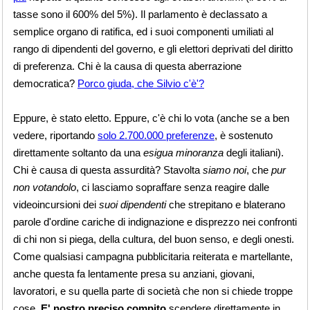
tasse sono il 600% del 5%). Il parlamento è declassato a
semplice organo di ratifica, ed i suoi componenti umiliati al
rango di dipendenti del governo, e gli elettori deprivati del diritto
di preferenza. Chi è la causa di questa aberrazione
democratica?
Porco giuda, che Silvio c'è'?
Eppure, è stato eletto. Eppure, c'è chi lo vota (anche se a ben
vedere, riportando
solo 2.700.000 preferenze
, è sostenuto
direttamente soltanto da una
esigua minoranza
degli italiani).
Chi è causa di questa assurdità? Stavolta
siamo noi
, che
pur
non votandolo
, ci lasciamo sopraffare senza reagire dalle
videoincursioni dei
suoi dipendenti
che strepitano e blaterano
parole d'ordine cariche di indignazione e disprezzo nei confronti
di chi non si piega, della cultura, del buon senso, e degli onesti.
Come qualsiasi campagna pubblicitaria reiterata e martellante,
anche questa fa lentamente presa su anziani, giovani,
lavoratori, e su quella parte di società che non si chiede troppe
cose.
E' nostro preciso compito
scendere direttamente in