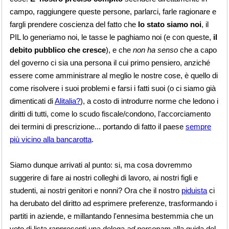
campo, raggiungere queste persone, parlarci, farle ragionare e
fargli prendere coscienza del fatto che
lo stato siamo noi
, il
PIL lo generiamo noi, le tasse le paghiamo noi (e con queste,
il
debito pubblico che cresce
), e che
non ha senso
che a capo
del governo ci sia una persona il cui primo pensiero, anziché
essere come amministrare al meglio le nostre cose, è quello di
come risolvere i suoi problemi e farsi i fatti suoi (o ci siamo già
dimenticati di
Alitalia?
), a costo di introdurre norme che ledono i
diritti di tutti, come lo scudo fiscale/condono, l'accorciamento
dei termini di prescrizione... portando di fatto il paese
sempre
più vicino alla bancarotta
.
Siamo dunque arrivati al punto: si, ma cosa dovremmo
suggerire di fare ai nostri colleghi di lavoro, ai nostri figli e
studenti, ai nostri genitori e nonni? Ora che il nostro
piduista
ci
ha derubato del diritto ad esprimere preferenze, trasformando i
partiti in aziende, e millantando l'ennesima bestemmia che un
voto di lista rappresenti una delega
ad personam
alla guida del