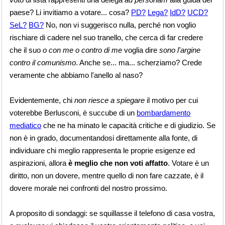
paese? Li invitiamo a votare... cosa?
PD?
Lega?
IdD?
UCD?
SeL?
BG?
No, non vi suggerisco nulla, perché non voglio
rischiare di cadere nel suo tranello, che cerca di far credere
che il suo
o con me o contro di me
voglia dire
sono l'argine
contro il comunismo
. Anche se... ma... scherziamo? Crede
veramente che abbiamo l'anello al naso?
Evidentemente, chi
non riesce a spiegare
il motivo per cui
voterebbe Berlusconi, è succube di un
bombardamento
mediatico
che ne ha minato le capacità critiche e di giudizio. Se
non è in grado, documentandosi direttamente alla fonte, di
individuare chi meglio rappresenta le proprie esigenze ed
aspirazioni, allora
è meglio che non voti affatto
. Votare è un
diritto, non un dovere, mentre quello di non fare cazzate, è il
dovere morale nei confronti del nostro prossimo.
A proposito di sondaggi: se squillasse il telefono di casa vostra,