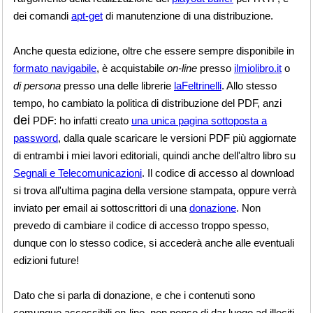
dei comandi
apt-get
di manutenzione di una distribuzione.
Anche questa edizione, oltre che essere sempre disponibile in
formato navigabile
, è acquistabile
on-line
presso
ilmiolibro.it
o
di persona
presso una delle librerie
laFeltrinelli
. Allo stesso
tempo, ho cambiato la politica di distribuzione del PDF, anzi
dei
PDF: ho infatti creato
una unica pagina sottoposta a
password
, dalla quale scaricare le versioni PDF più aggiornate
di entrambi i miei lavori editoriali, quindi anche dell'altro libro su
Segnali e Telecomunicazioni
. Il codice di accesso al download
si trova all'ultima pagina della versione stampata, oppure verrà
inviato per email ai sottoscrittori di una
donazione
. Non
prevedo di cambiare il codice di accesso troppo spesso,
dunque con lo stesso codice, si accederà anche alle eventuali
edizioni future!
Dato che si parla di donazione, e che i contenuti sono
comunque accessibili on-line, non penso di dar luogo ad illeciti