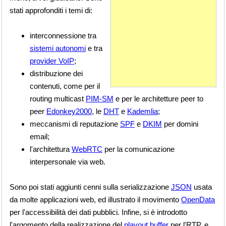
stati approfonditi i temi di:
interconnessione tra
sistemi autonomi
e tra
provider VoIP
;
distribuzione dei
contenuti, come per il
routing multicast
PIM-SM
e per le architetture peer to
peer
Edonkey2000
, le
DHT
e
Kademlia
;
meccanismi di reputazione
SPF
e
DKIM
per domini
email;
l'architettura
WebRTC
per la comunicazione
interpersonale via web.
Sono poi stati aggiunti cenni sulla serializzazione
JSON
usata
da molte applicazioni web, ed illustrato il movimento
OpenData
per l'accessibilità dei dati pubblici. Infine, si è introdotto
l'argomento della realizzazione del
playout buffer
per l'RTP, e