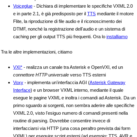
Voiceglue
- Dichiara di implementare le specifiche VXML 2.0
e in parte 2.1, è già predisposto per il
TTS
mediante il motore
Flite, la riproduzione di file audio e il riconoscimento dei
DTMF, nonché la registrazione dell'audio e un sistema di
caching per gli output TTS più frequenti. Ora lo
installiamo
Tra le altre implementazioni, citiamo
VXI*
- realizza un canale tra Asterisk e OpenVXI, ed un
connettore HTTP universale
verso TTS esterni
Voxy
- implementa un'interfaccia AGI (
Asterisk Gateway
Interface
) e un browser VXML interno, mediante il quale
esegue le pagine VXML e inoltra i comandi ad Asterisk. Da un
primo sguardo ai sorgenti, non sembra aderire alle specifiche
VXML 2.0, visto l'esiguo numero di comandi presenti nella
routine di parsing. Dovrebbe consentire invece di
interfacciarsi via HTTP (una cosa peraltro prevista dai form
VXML) per eseguire script esterni (ad esempio: TTS, AVR e