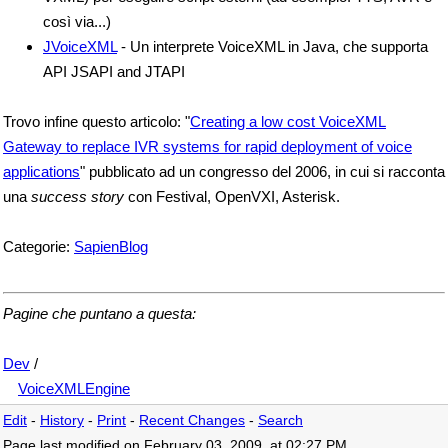
così via...)
JVoiceXML
- Un interprete VoiceXML in Java, che supporta
API JSAPI and JTAPI
Trovo infine questo articolo: "
Creating a low cost VoiceXML
Gateway to replace IVR systems for rapid deployment of voice
applications
" pubblicato ad un congresso del 2006, in cui si racconta
una
success story
con Festival, OpenVXI, Asterisk.
Categorie:
SapienBlog
Pagine che puntano a questa:
Dev
/
VoiceXMLEngine
Edit
-
History
-
Print
-
Recent Changes
-
Search
Page last modified on February 03, 2009, at 02:27 PM