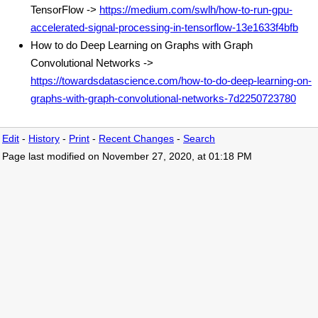
TensorFlow ->
https://medium.com/swlh/how-to-run-gpu-
accelerated-signal-processing-in-tensorflow-13e1633f4bfb
How to do Deep Learning on Graphs with Graph
Convolutional Networks ->
https://towardsdatascience.com/how-to-do-deep-learning-on-
graphs-with-graph-convolutional-networks-7d2250723780
Edit
-
History
-
Print
-
Recent Changes
-
Search
Page last modified on November 27, 2020, at 01:18 PM