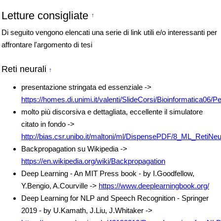
Letture consigliate
↑
Di seguito vengono elencati una serie di link utili e/o interessanti per
affrontare l'argomento di tesi
Reti neurali
↑
presentazione stringata ed essenziale ->
https://homes.di.unimi.it/valenti/SlideCorsi/Bioinformatica06
molto più discorsiva e dettagliata, eccellente il simulatore
citato in fondo ->
http://bias.csr.unibo.it/maltoni/ml/DispensePDF/8_ML_RetiNeur
Backpropagation su Wikipedia ->
https://en.wikipedia.org/wiki/Backpropagation
Deep Learning - An MIT Press book - by I.Goodfellow,
Y.Bengio, A.Courville ->
https://www.deeplearningbook.org/
Deep Learning for NLP and Speech Recognition - Springer
2019 - by U.Kamath, J.Liu, J.Whitaker ->