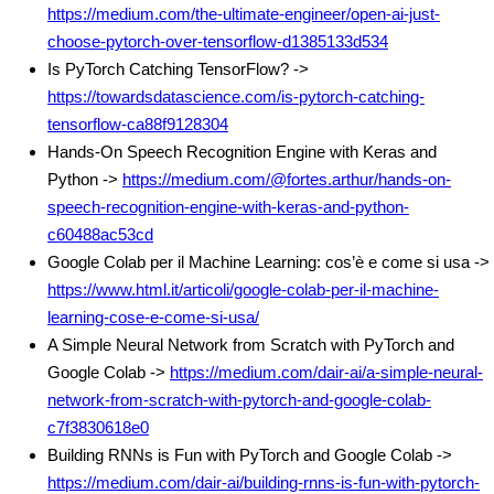
https://medium.com/the-ultimate-engineer/open-ai-just-
choose-pytorch-over-tensorflow-d1385133d534
Is PyTorch Catching TensorFlow? ->
https://towardsdatascience.com/is-pytorch-catching-
tensorflow-ca88f9128304
Hands-On Speech Recognition Engine with Keras and
Python ->
https://medium.com/@fortes.arthur/hands-on-
speech-recognition-engine-with-keras-and-python-
c60488ac53cd
Google Colab per il Machine Learning: cos’è e come si usa ->
https://www.html.it/articoli/google-colab-per-il-machine-
learning-cose-e-come-si-usa/
A Simple Neural Network from Scratch with PyTorch and
Google Colab ->
https://medium.com/dair-ai/a-simple-neural-
network-from-scratch-with-pytorch-and-google-colab-
c7f3830618e0
Building RNNs is Fun with PyTorch and Google Colab ->
https://medium.com/dair-ai/building-rnns-is-fun-with-pytorch-