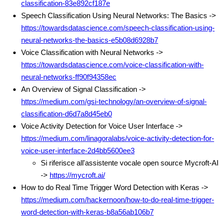
classification-83e892cf187e
Speech Classification Using Neural Networks: The Basics ->
https://towardsdatascience.com/speech-classification-using-
neural-networks-the-basics-e5b08d6928b7
Voice Classification with Neural Networks ->
https://towardsdatascience.com/voice-classification-with-
neural-networks-ff90f94358ec
An Overview of Signal Classification ->
https://medium.com/gsi-technology/an-overview-of-signal-
classification-d6d7a8d45eb0
Voice Activity Detection for Voice User Interface ->
https://medium.com/linagoralabs/voice-activity-detection-for-
voice-user-interface-2d4bb5600ee3
Si riferisce all'assistente vocale open source Mycroft-AI
->
https://mycroft.ai/
How to do Real Time Trigger Word Detection with Keras ->
https://medium.com/hackernoon/how-to-do-real-time-trigger-
word-detection-with-keras-b8a56ab106b7