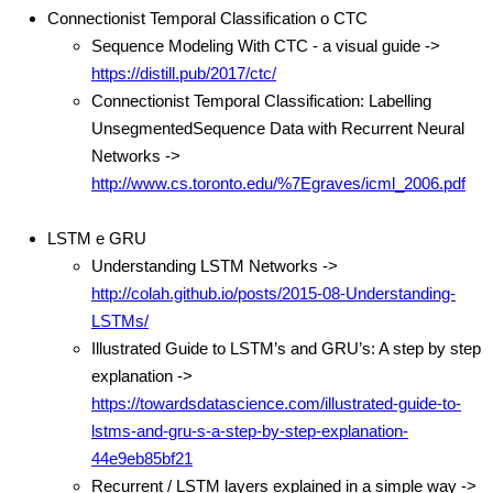
Connectionist Temporal Classification o CTC
Sequence Modeling With CTC - a visual guide ->
https://distill.pub/2017/ctc/
Connectionist Temporal Classification: Labelling
UnsegmentedSequence Data with Recurrent Neural
Networks ->
http://www.cs.toronto.edu/%7Egraves/icml_2006.pdf
LSTM e GRU
Understanding LSTM Networks ->
http://colah.github.io/posts/2015-08-Understanding-
LSTMs/
Illustrated Guide to LSTM’s and GRU’s: A step by step
explanation ->
https://towardsdatascience.com/illustrated-guide-to-
lstms-and-gru-s-a-step-by-step-explanation-
44e9eb85bf21
Recurrent / LSTM layers explained in a simple way ->