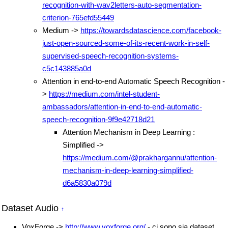
recognition-with-wav2letters-auto-segmentation-
criterion-765efd55449
Medium ->
https://towardsdatascience.com/facebook-
just-open-sourced-some-of-its-recent-work-in-self-
supervised-speech-recognition-systems-
c5c143885a0d
Attention in end-to-end Automatic Speech Recognition -
>
https://medium.com/intel-student-
ambassadors/attention-in-end-to-end-automatic-
speech-recognition-9f9e42718d21
Attention Mechanism in Deep Learning :
Simplified ->
https://medium.com/@prakhargannu/attention-
mechanism-in-deep-learning-simplified-
d6a5830a079d
Dataset Audio
↑
VoxForge ->
http://www.voxforge.org/
- ci sono sia dataset