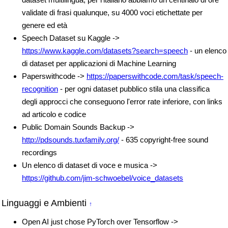
validate di frasi qualunque, su 4000 voci etichettate per
genere ed età
Speech Dataset su Kaggle ->
https://www.kaggle.com/datasets?search=speech
- un elenco
di dataset per applicazioni di Machine Learning
Paperswithcode ->
https://paperswithcode.com/task/speech-
recognition
- per ogni dataset pubblico stila una classifica
degli approcci che conseguono l'error rate inferiore, con links
ad articolo e codice
Public Domain Sounds Backup ->
http://pdsounds.tuxfamily.org/
- 635 copyright-free sound
recordings
Un elenco di dataset di voce e musica ->
https://github.com/jim-schwoebel/voice_datasets
Linguaggi e Ambienti
↑
Open AI just chose PyTorch over Tensorflow ->