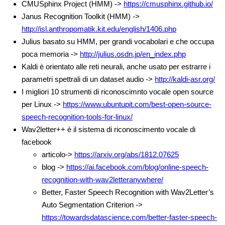
CMUSphinx Project (HMM) ->
https://cmusphinx.github.io/
Janus Recognition Toolkit (HMM) ->
http://isl.anthropomatik.kit.edu/english/1406.php
Julius basato su HMM, per grandi vocabolari e che occupa
poca memoria ->
http://julius.osdn.jp/en_index.php
Kaldi è orientato alle reti neurali, anche usato per estrarre i
parametri spettrali di un dataset audio ->
http://kaldi-asr.org/
I migliori 10 strumenti di riconoscimnto vocale open source
per Linux ->
https://www.ubuntupit.com/best-open-source-
speech-recognition-tools-for-linux/
Wav2letter++ è il sistema di riconoscimento vocale di
facebook
articolo->
https://arxiv.org/abs/1812.07625
blog ->
https://ai.facebook.com/blog/online-speech-
recognition-with-wav2letteranywhere/
Better, Faster Speech Recognition with Wav2Letter’s
Auto Segmentation Criterion ->
https://towardsdatascience.com/better-faster-speech-