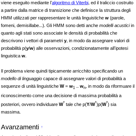
viene eseguito mediante l'
algoritmo di Viterbi
, ed il traliccio costruito
a partire dalla matrice di transizione che definisce la struttura degli
HMM utilizzati per rappresentare le unità linguistiche
w
(parole,
fomeni, demisillabe...). Gli HMM sono detti anche
modelli acustici
in
quanto agli stati sono associate le densità di probabilità che
descrivono i vettori di parametri
y
, in modo da assegnare valori di
probabilità p(
y
/
w
) alle osservazioni, condizionatamente all'ipotesi
linguistica
w
.
Il problema viene quindi tipicamente arricchito specificando un
modello di linguaggio
capace di assegnare valori di probabilità a
sequenze di unità linguistiche
W
=
w
..
w
, in modo da riformuare il
1
n
riconoscimento come una decisione di massima probabilità a
*
*
*
posteriori, ovvero individuare
W
tale che p(
Y
/
W
)p(
W
) sia
massima.
Avanzamenti
↑