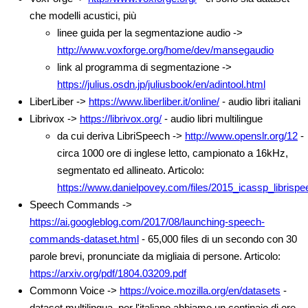
che modelli acustici, più
linee guida per la segmentazione audio ->
http://www.voxforge.org/home/dev/mansegaudio
link al programma di segmentazione ->
https://julius.osdn.jp/juliusbook/en/adintool.html
LiberLiber ->
https://www.liberliber.it/online/
- audio libri italiani
Librivox ->
https://librivox.org/
- audio libri multilingue
da cui deriva LibriSpeech ->
http://www.openslr.org/12
-
circa 1000 ore di inglese letto, campionato a 16kHz,
segmentato ed allineato. Articolo:
https://www.danielpovey.com/files/2015_icassp_librispe
Speech Commands ->
https://ai.googleblog.com/2017/08/launching-speech-
commands-dataset.html
- 65,000 files di un secondo con 30
parole brevi, pronunciate da migliaia di persone. Articolo:
https://arxiv.org/pdf/1804.03209.pdf
Commonn Voice ->
https://voice.mozilla.org/en/datasets
-
dataset multilingua, per l'italiano abbiamo un centinaio di ore