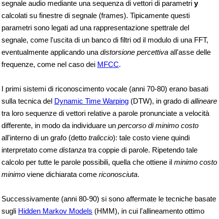
segnale audio mediante una sequenza di vettori di parametri
y
calcolati su finestre di segnale (frames). Tipicamente questi
parametri sono legati ad una rappresentazione spettrale del
segnale, come l'uscita di un banco di filtri od il modulo di una FFT,
eventualmente applicando una
distorsione percettiva
all'asse delle
frequenze, come nel caso dei
MFCC
.
I primi sistemi di riconoscimento vocale (anni 70-80) erano basati
sulla tecnica del
Dynamic Time Warping
(DTW), in grado di
allineare
tra loro sequenze di vettori relative a parole pronunciate a velocità
differente, in modo da individuare un
percorso di minimo costo
all'interno di un grafo (detto
traliccio
): tale costo viene quindi
interpretato come
distanza
tra coppie di parole. Ripetendo tale
calcolo per tutte le parole possibili, quella che ottiene il
minimo costo
minimo
viene dichiarata come
riconosciuta
.
Successivamente (anni 80-90) si sono affermate le tecniche basate
sugli
Hidden Markov Models
(HMM), in cui l'allineamento ottimo