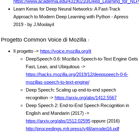
https://www.academia.edu/43190210/Deep_Learning_for_NL
Learn Keras for Deep Neural Networks: A Fast-Track
Approach to Modern Deep Learning with Python - Apress
2019 - by J.Moolayil
Progetto Common Voice di Mozilla
↑
Il progetto ->
https://voice.mozilla.org/it
DeepSpeech 0.6: Mozilla’s Speech-to-Text Engine Gets
Fast, Lean, and Ubiquitous ->
https://hacks.mozilla.org/2019/12/deepspeech-0-6-
mozillas-speech-to-text-engine/
Deep Speech: Scaling up end-to-end speech
recognition ->
https://arxiv.org/abs/1412.5567
Deep Speech 2: End-to-End Speech Recognition in
English and Mandarin (2017) ->
https://arxiv.org/abs/1512.02595
oppure (2016)
http://proceedings.mlr.press/v48/amodei16.pdf