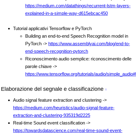
https://medium.com/datathings/recurrent-lstm-layers-
explained-in-a-simple-way-d615ebcac450
Tutorial applicativi Tensorflow e PyTorch
Building an end-to-end Speech Recognition model in
PyTorch ->
https://www.assemblyai.com/blog/end-to-
end-speech-recognition-pytorch
Riconoscimento audio semplice: riconoscimento delle
parole chiave ->
https://www.tensorflow.org/tutorials/audio/simple_audio
Elaborazione del segnale e classificazione
↑
Audio signal feature extraction and clustering ->
https://medium.com/heuristics/audio-signal-feature-
extraction-and-clustering-935319d2225
Real-time Sound event classification ->
https://towardsdatascience.com/real-time-sound-event-