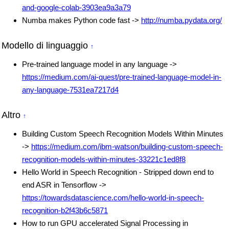
and-google-colab-3903ea9a3a79
Numba makes Python code fast ->
http://numba.pydata.org/
Modello di linguaggio
↑
Pre-trained language model in any language ->
https://medium.com/ai-quest/pre-trained-language-model-in-
any-language-7531ea7217d4
Altro
↑
Building Custom Speech Recognition Models Within Minutes
->
https://medium.com/ibm-watson/building-custom-speech-
recognition-models-within-minutes-33221c1ed8f8
Hello World in Speech Recognition - Stripped down end to
end ASR in Tensorflow ->
https://towardsdatascience.com/hello-world-in-speech-
recognition-b2f43b6c5871
How to run GPU accelerated Signal Processing in