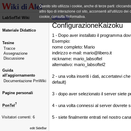
Questo sito utilizza i cookie, anche di terze parti: cliccan
altro tipo di interazione col sito, acconsenti all'utilizzo d
cookie, consulta l'informativa.
Labsoftel
/
LabSofTel Wiki
ConfigurazioneKaizoku
Materiale Didattico
1 - Dopo aver installato il programma dovre
Esempio:
Tesine
nome completo: Mario
Tracce
indirizzo e-mail: mario@libero.it
Assegnazione
Discussione
nickname: mario_labsoftel
alternativo: mario_labsoftel2
Guida
all'aggiornamento
2 - una volta inseriti i dati, accertatevi
Documentazione PmWiki
default)
Pagine personali
3 - dopo aver selezionato il server siete p
?
4 - una volta connessi al server dovrete sc
PonTel
5 - siete finalmente entrati nel nostro canal
Visitatori correnti: 6
edit SideBar