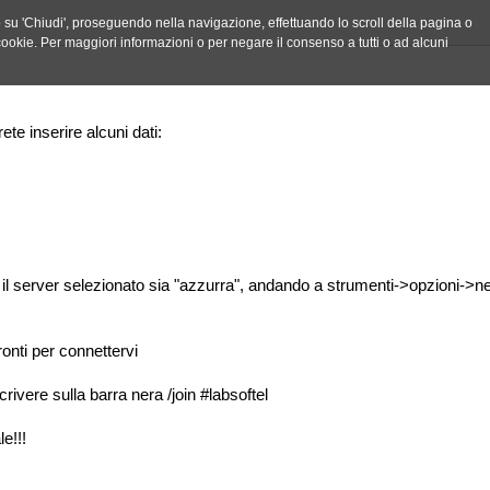
do su 'Chiudi', proseguendo nella navigazione, effettuando lo scroll della pagina o
ei cookie. Per maggiori informazioni o per negare il consenso a tutti o ad alcuni
te inserire alcuni dati:
 che il server selezionato sia "azzurra", andando a strumenti->opzioni
ronti per connettervi
rivere sulla barra nera /join #labsoftel
e!!!