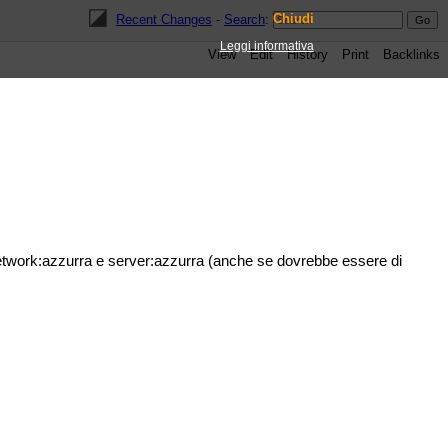
Chiudi
Recent Changes
-
Search
:
Leggi informativa
View
Edit
History
Print
Backlinks
->network:azzurra e server:azzurra (anche se dovrebbe essere di