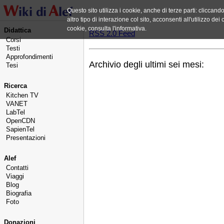
Questo sito utilizza i cookie, anche di terze parti: cliccan
altro tipo di interazione col sito, acconsenti all'utilizzo d
cookie, consulta l'informativa.
Didattica
RSS 2.0 Feed
Corsi
Testi
Approfondimenti
Archivio degli ultimi sei mesi:
Tesi
Ricerca
Kitchen TV
VANET
LabTel
OpenCDN
SapienTel
Presentazioni
Alef
Contatti
Viaggi
Blog
Biografia
Foto
Donazioni