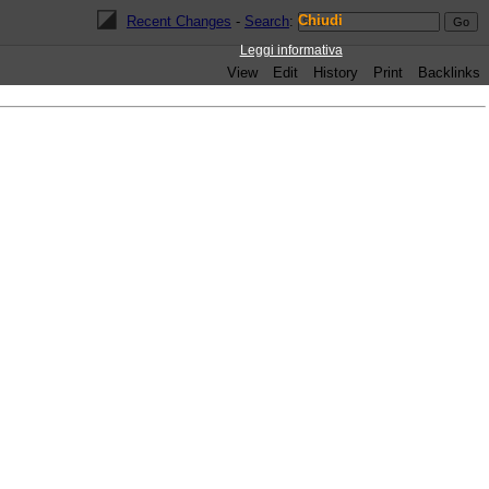
Chiudi
Recent Changes
-
Search
:
Leggi informativa
View
Edit
History
Print
Backlinks