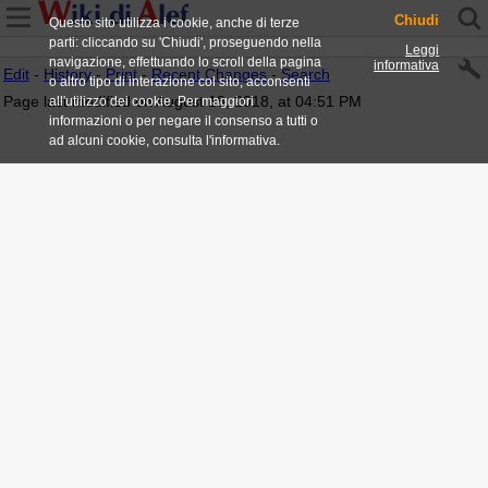
Chiudi
Questo sito utilizza i cookie, anche di terze
parti: cliccando su 'Chiudi', proseguendo nella
Leggi
navigazione, effettuando lo scroll della pagina
informativa
Edit
-
History
-
Print
-
Recent Changes
-
Search
o altro tipo di interazione col sito, acconsenti
Page last modified on August 18, 2018, at 04:51 PM
all'utilizzo dei cookie. Per maggiori
informazioni o per negare il consenso a tutti o
ad alcuni cookie, consulta l'informativa.