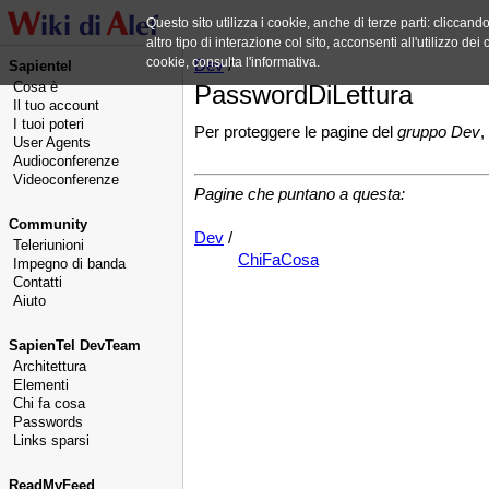
Questo sito utilizza i cookie, anche di terze parti: cliccan
altro tipo di interazione col sito, acconsenti all'utilizzo d
cookie, consulta l'informativa.
Dev
/
Sapientel
Cosa è
PasswordDiLettura
Il tuo account
I tuoi poteri
Per proteggere le pagine del
gruppo Dev
,
User Agents
Audioconferenze
Videoconferenze
Pagine che puntano a questa:
Community
Dev
/
Teleriunioni
ChiFaCosa
Impegno di banda
Contatti
Aiuto
SapienTel DevTeam
Architettura
Elementi
Chi fa cosa
Passwords
Links sparsi
ReadMyFeed