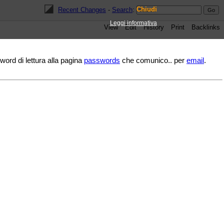
Chiudi
Recent Changes
-
Search
:
Leggi informativa
View
Edit
History
Print
Backlinks
ord di lettura alla pagina
passwords
che comunico.. per
email
.