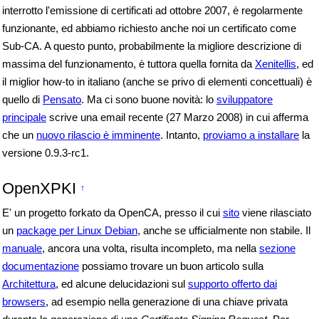
interrotto l'emissione di certificati ad ottobre 2007, è regolarmente
funzionante, ed abbiamo richiesto anche noi un certificato come
Sub-CA. A questo punto, probabilmente la migliore descrizione di
massima del funzionamento, è tuttora quella fornita da
Xenitellis
, ed
il miglior how-to in italiano (anche se privo di elementi concettuali) è
quello di
Pensato
. Ma ci sono buone novità: lo
sviluppatore
principale
scrive una email recente (27 Marzo 2008) in cui afferma
che un
nuovo rilascio è imminente
. Intanto,
proviamo a installare
la
versione 0.9.3-rc1.
OpenXPKI
↑
E' un progetto forkato da OpenCA, presso il cui
sito
viene rilasciato
un
package per Linux Debian
, anche se ufficialmente non stabile. Il
manuale
, ancora una volta, risulta incompleto, ma nella
sezione
documentazione
possiamo trovare un buon articolo sulla
Architettura
, ed alcune delucidazioni sul
supporto offerto dai
browsers
, ad esempio nella generazione di una chiave privata