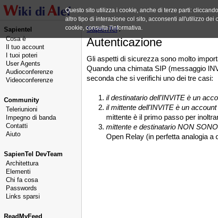
Questo sito utilizza i cookie, anche di terze parti: cliccan
altro tipo di interazione col sito, acconsenti all'utilizzo d
cookie, consulta l'informativa.
SapienTel
/
Sapientel
Cosa è
Autenticazione
Il tuo account
I tuoi poteri
Gli aspetti di sicurezza sono molto importa
User Agents
Quando una chimata SIP (messaggio INVITE)
Audioconferenze
seconda che si verifichi uno dei tre casi:
Videoconferenze
il destinatario dell'INVITE è un acc
Community
il mittente dell'INVITE è un account
Teleriunioni
mittente è il primo passo per inoltr
Impegno di banda
Contatti
mittente e destinatario NON SONO
Aiuto
Open Relay (in perfetta analogia 
SapienTel DevTeam
Architettura
Elementi
Chi fa cosa
Passwords
Links sparsi
ReadMyFeed