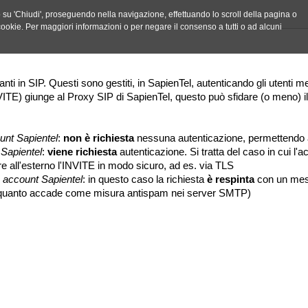
do su 'Chiudi', proseguendo nella navigazione, effettuando lo scroll della pagina o
ei cookie. Per maggiori informazioni o per negare il consenso a tutti o ad alcuni
nti in SIP. Questi sono gestiti, in SapienTel, autenticando gli utenti me
 giunge al Proxy SIP di SapienTel, questo può sfidare (o meno) il ch
ount Sapientel
:
non è richiesta
nessuna autenticazione, permettendo a
 Sapientel
:
viene richiesta
autenticazione. Si tratta del caso in cui 
are all'esterno l'INVITE in modo sicuro, ad es. via TLS
 account Sapientel
: in questo caso la richiesta
è respinta
con un mes
a quanto accade come misura antispam nei server SMTP)