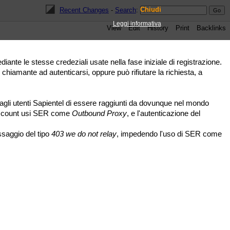
Chiudi
Recent Changes
-
Search
:
Leggi informativa
View
Edit
History
Print
Backlinks
diante le stesse credeziali usate nella fase iniziale di registrazione.
iamante ad autenticarsi, oppure può rifiutare la richiesta, a
gli utenti Sapientel di essere raggiunti da dovunque nel mondo
l'account usi SER come
Outbound Proxy
, e l'autenticazione del
saggio del tipo
403 we do not relay
, impedendo l'uso di SER come