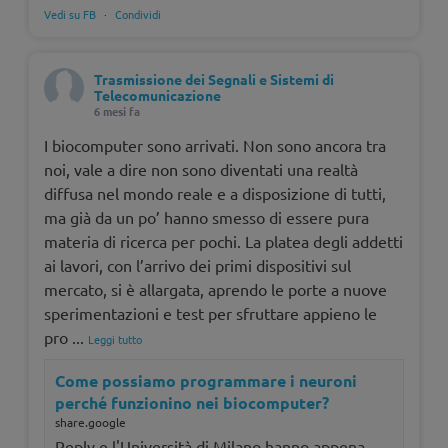
Vedi su FB
·
Condividi
Trasmissione dei Segnali e Sistemi di
Telecomunicazione
6 mesi fa
I biocomputer sono arrivati. Non sono ancora tra
noi, vale a dire non sono diventati una realtà
diffusa nel mondo reale e a disposizione di tutti,
ma già da un po’ hanno smesso di essere pura
materia di ricerca per pochi. La platea degli addetti
ai lavori, con l’arrivo dei primi dispositivi sul
mercato, si è allargata, aprendo le porte a nuove
sperimentazioni e test per sfruttare appieno le
pro
...
Leggi tutto
Come possiamo programmare i neuroni
perché funzionino nei biocomputer?
share.google
Reply e l'Università di Milano hanno appena