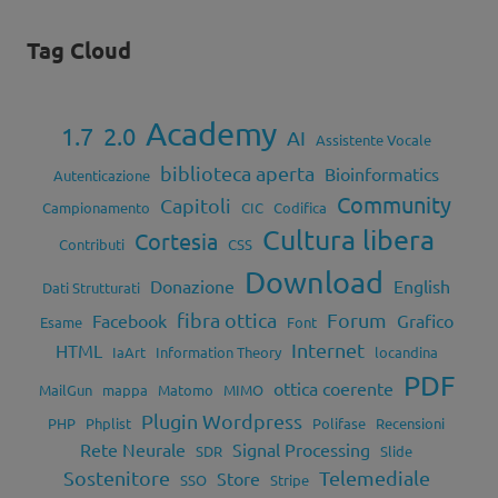
Tag Cloud
Academy
1.7
2.0
AI
Assistente Vocale
biblioteca aperta
Bioinformatics
Autenticazione
Community
Capitoli
Campionamento
CIC
Codifica
Cultura libera
Cortesia
Contributi
CSS
Download
Donazione
English
Dati Strutturati
fibra ottica
Forum
Facebook
Grafico
Esame
Font
Internet
HTML
IaArt
Information Theory
locandina
PDF
ottica coerente
MailGun
mappa
Matomo
MIMO
Plugin Wordpress
PHP
Phplist
Polifase
Recensioni
Rete Neurale
Signal Processing
SDR
Slide
Sostenitore
Telemediale
Store
SSO
Stripe