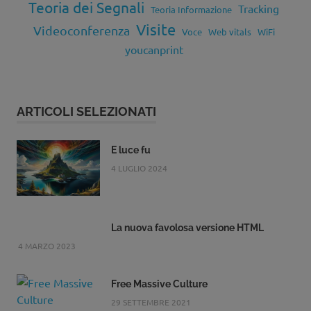
Teoria dei Segnali
Tracking
Teoria Informazione
Visite
Videoconferenza
Voce
Web vitals
WiFi
youcanprint
ARTICOLI SELEZIONATI
E luce fu
4 LUGLIO 2024
La nuova favolosa versione HTML
4 MARZO 2023
Free Massive Culture
29 SETTEMBRE 2021