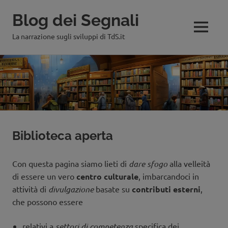
Blog dei Segnali
MENU
La narrazione sugli sviluppi di TdS.it
Salta
al
contenuto
Biblioteca aperta
Con questa pagina siamo lieti di
dare sfogo
alla velleità
di essere un vero
centro culturale
, imbarcandoci in
attività di
divulgazione
basate su
contributi esterni
,
che possono essere
relativi a
settori di competenza
specifica dei