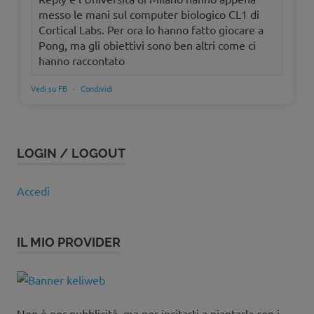
messo le mani sul computer biologico CL1 di
Cortical Labs. Per ora lo hanno fatto giocare a
Pong, ma gli obiettivi sono ben altri come ci
hanno raccontato
Vedi su FB
·
Condividi
LOGIN / LOGOUT
Accedi
IL MIO PROVIDER
Non è per pubblicità, ma per incitarti a piantarla con i