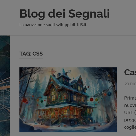
Blog dei Segnali
La narrazione sugli sviluppi di TdS.it
Salta
al
contenuto
TAG:
CSS
Ca
23 DI
Prima
nuova 
URL (
proge
cogli