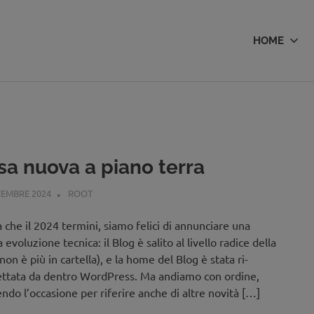
HOME
sa nuova a piano terra
CEMBRE 2024
ROOT
EDITORIALE
,
STRUMENTI
 che il 2024 termini, siamo felici di annunciare una
evoluzione tecnica: il Blog è salito al livello radice della
non è più in cartella), e la home del Blog è stata ri-
ttata da dentro WordPress. Ma andiamo con ordine,
endo l’occasione per riferire anche di altre novità […]