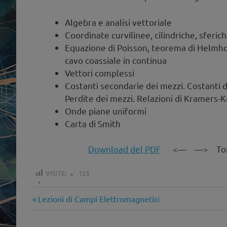
Algebra e analisi vettoriale
Coordinate curvilinee, cilindriche, sferic
Equazione di Poisson, teorema di Helmhol
cavo coassiale in continua
Vettori complessi
Costanti secondarie dei mezzi. Costanti d
Perdite dei mezzi. Relazioni di Kramers-K
Onde piane uniformi
Carta di Smith
Download del PDF
<— —> Torna a
VISITE:
123
Articolo
Navigazione
Lezioni di Campi Elettromagnetici
precedente:
articoli