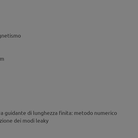
agnetismo
lm
ura guidante di lunghezza finita: metodo numerico
azione dei modi leaky