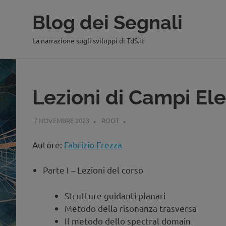
Blog dei Segnali
La narrazione sugli sviluppi di TdS.it
Salta
al
contenuto
Lezioni di Campi Ele
7 NOVEMBRE 2023
ROOT
Autore:
Fabrizio Frezza
Parte I – Lezioni del corso
Strutture guidanti planari
Metodo della risonanza trasversa
Il metodo dello spectral domain