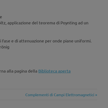
he
tz, applicazione del teorema di Poynting ad un
i fase e di attenuazione per onde piane uniformi.
rönig
lla pagina della
Biblioteca aperta
Articolo
Complementi di Campi Elettromagnetici
successivo: