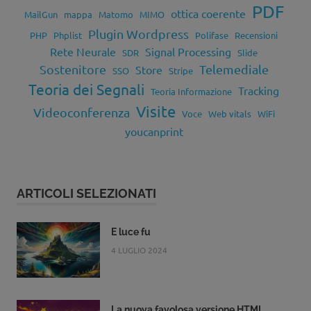
PDF
ottica coerente
MailGun
mappa
Matomo
MIMO
Plugin Wordpress
PHP
Phplist
Polifase
Recensioni
Rete Neurale
Signal Processing
SDR
Slide
Sostenitore
Telemediale
Store
SSO
Stripe
Teoria dei Segnali
Tracking
Teoria Informazione
Visite
Videoconferenza
Voce
Web vitals
WiFi
youcanprint
ARTICOLI SELEZIONATI
E luce fu
4 LUGLIO 2024
La nuova favolosa versione HTML