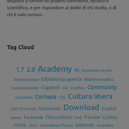
disposto a fornire un proprio contributo, tecnico o
scientifico, e per rispondere ai dubbi di chi studia, o di
chi è solo curioso.
Tag Cloud
Academy
1.7
2.0
AI
Assistente Vocale
biblioteca aperta
Bioinformatics
Autenticazione
Community
Capitoli
Campionamento
CIC
Codifica
Cultura libera
Cortesia
Contributi
CSS
Download
Donazione
English
Dati Strutturati
fibra ottica
Forum
Facebook
Grafico
Esame
Font
Internet
HTML
IaArt
Information Theory
locandina