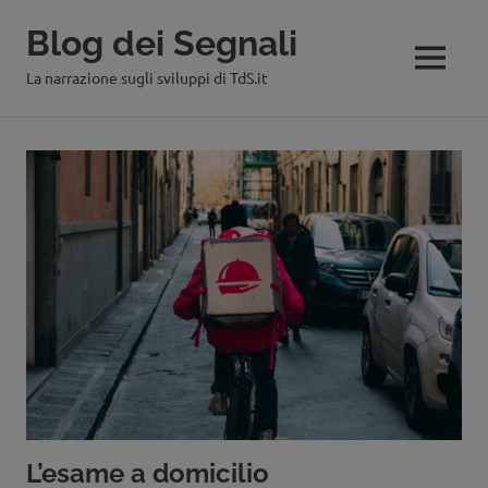
Blog dei Segnali
MENU
La narrazione sugli sviluppi di TdS.it
Salta
al
contenuto
L’esame a domicilio