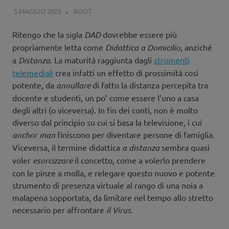
5 MAGGIO 2020
ROOT
EDITORIALE
,
SELECTED
,
STRUMENTI
Ritengo che la sigla
DAD
dovrebbe essere più
propriamente letta come
Didattica a Domicilio
, anziché
a
Distanza
. La maturità raggiunta dagli
strumenti
telemediali
crea infatti un effetto di prossimità così
potente, da
annullare
di fatto la distanza percepita tra
docente e studenti, un po’ come essere l’uno a casa
degli altri (o viceversa). In fin dei conti, non è molto
diverso dal principio su cui si basa la televisione, i cui
anchor man
finiscono per diventare persone di famiglia.
Viceversa, il termine didattica
a distanza
sembra quasi
voler
esorcizzare
il concetto, come a volerlo prendere
con le pinze a molla, e relegare questo nuovo e potente
strumento di presenza virtuale al rango di una noia a
malapena sopportata, da limitare nel tempo allo stretto
necessario per affrontare
il Virus
.