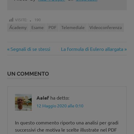
VISITE:
190
Academy
Esame
PDF
Telemediale
Videoconferenza
Articolo
Articolo
Navigazione
Segnali di se stessi
La formula di Eulero allargata
precedente:
successivo:
articoli
UN COMMENTO
Aalef
ha detto:
12 Maggio 2020 alle 0:10
In questo commento riporto una analisi per gradi
successivi che motiva le scelte illustrate nel PDF