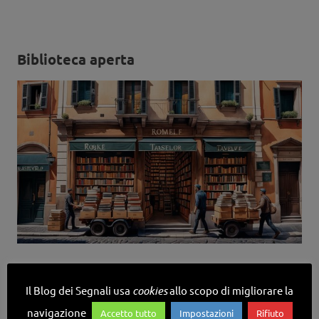
Biblioteca aperta
I lavori conferiti da studiosi ed esperti su argomenti
Il Blog dei Segnali usa
cookies
allo scopo di migliorare la
inerenti la società dell'informazione. Se pensi di aver
navigazione
Accetto tutto
Impostazioni
Rifiuto