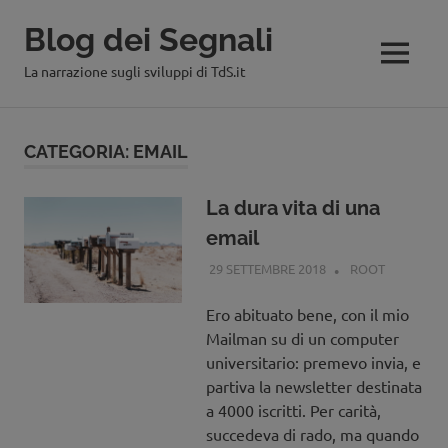
Blog dei Segnali
MENU
La narrazione sugli sviluppi di TdS.it
Salta
al
CATEGORIA:
EMAIL
contenuto
La dura vita di una
email
29 SETTEMBRE 2018
ROOT
EMAIL
,
SELECTED
Ero abituato bene, con il mio
Mailman su di un computer
universitario: premevo invia, e
partiva la newsletter destinata
a 4000 iscritti. Per carità,
succedeva di rado, ma quando