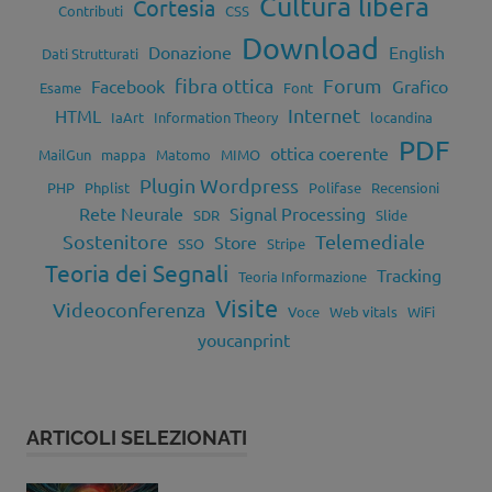
Cultura libera
Cortesia
Contributi
CSS
Download
Donazione
English
Dati Strutturati
fibra ottica
Forum
Facebook
Grafico
Esame
Font
Internet
HTML
IaArt
Information Theory
locandina
PDF
ottica coerente
MailGun
mappa
Matomo
MIMO
Plugin Wordpress
PHP
Phplist
Polifase
Recensioni
Rete Neurale
Signal Processing
SDR
Slide
Sostenitore
Telemediale
Store
SSO
Stripe
Teoria dei Segnali
Tracking
Teoria Informazione
Visite
Videoconferenza
Voce
Web vitals
WiFi
youcanprint
ARTICOLI SELEZIONATI