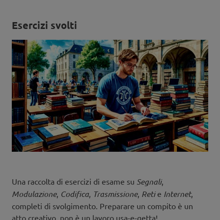
Esercizi svolti
Una raccolta di esercizi di esame su
Segnali
,
Modulazione
,
Codifica
,
Trasmissione
,
Reti
e
Internet
,
completi di svolgimento. Preparare un compito è un
atto creativo, non è un lavoro usa-e-getta!