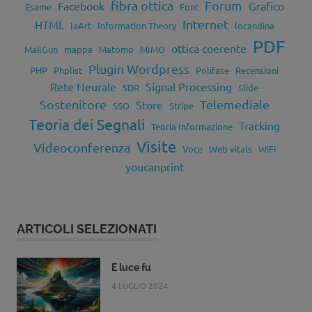
fibra ottica
Forum
Facebook
Grafico
Esame
Font
Internet
HTML
IaArt
Information Theory
locandina
PDF
ottica coerente
MailGun
mappa
Matomo
MIMO
Plugin Wordpress
PHP
Phplist
Polifase
Recensioni
Rete Neurale
Signal Processing
SDR
Slide
Sostenitore
Telemediale
Store
SSO
Stripe
Teoria dei Segnali
Tracking
Teoria Informazione
Visite
Videoconferenza
Voce
Web vitals
WiFi
youcanprint
ARTICOLI SELEZIONATI
E luce fu
4 LUGLIO 2024