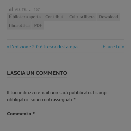
VISITE:
167
biblioteca aperta
Contributi
Cultura libera
Download
fibra ottica
PDF
Articolo
Articolo
Navigazione
L’edizione 2.0 è fresca di stampa
E luce fu
precedente:
successivo:
articoli
LASCIA UN COMMENTO
Il tuo indirizzo email non sarà pubblicato.
I campi
obbligatori sono contrassegnati
*
Commento
*