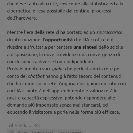
che deve tanto alla rete, così come alla statistica ed alla
cibernetica, e resa possibile dai continui progressi
dell’hardware.
Mentre l’era della rete ci ha portato ad un
sovraccarico
di informazione, l’
opportunità
che l’IA ci offre è di
riuscire a sfruttarla per tentare
una sintes
i dello scibile
a disposizione, la dove si evidenzi una convergenza di
conclusioni tra diverse fonti indipendenti.
Probabilmente i vari
spider
che perlustrano la rete per
conto dei
chatbot
hanno già fatto tesoro dei contenuti
che ho immesso in rete! Auguriamoci quindi un futuro in
cui l’IA ci aiuterà nell’apprendimento e valorizzerà le
nostre capacità espressive, potendo rispondere alle
domande più impensate senza mai stancarsi, ed
educando il visitatore a porle nella forma più efficace.
VISITE:
406
AI
IaArt
Sostenitore
youcanprint