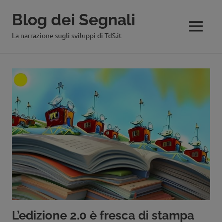
Blog dei Segnali
MENU
La narrazione sugli sviluppi di TdS.it
Salta
al
contenuto
L’edizione 2.0 è fresca di stampa