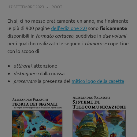
17 SETTEMBRE 2023
ROOT
EDITORIALE
,
PAPERBACK
,
PROMOZIONE
Eh si, ci ho messo praticamente un anno, ma finalmente
le più di 900 pagine
dell’edizione 2.0
sono
fisicamente
disponibili in
formato cartaceo
, suddivise in
due volumi
per i quali ho realizzato le seguenti
clamorose
copertine
con lo scopo di
attirare
l’attenzione
distinguersi
dalla massa
preservare
la presenza del
mitico logo della casetta