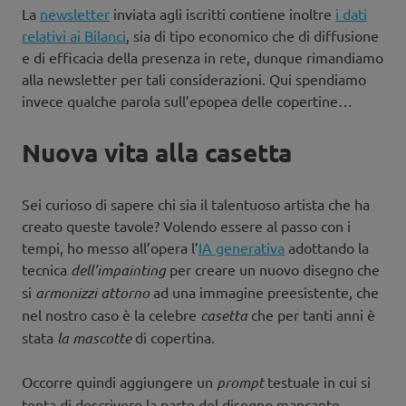
La
newsletter
inviata agli iscritti contiene inoltre
i dati
relativi ai Bilanci
, sia di tipo economico che di diffusione
e di efficacia della presenza in rete, dunque rimandiamo
alla newsletter per tali considerazioni. Qui spendiamo
invece qualche parola sull’epopea delle copertine…
Nuova vita alla casetta
Sei curioso di sapere chi sia il talentuoso artista che ha
creato queste tavole? Volendo essere al passo con i
tempi, ho messo all’opera l’
IA
generativa
adottando la
tecnica
dell’impainting
per creare un nuovo disegno che
si
armonizzi attorno
ad una immagine preesistente, che
nel nostro caso è la celebre
casetta
che per tanti anni è
stata
la mascotte
di copertina.
Occorre quindi aggiungere un
prompt
testuale in cui si
tenta di descrivere la parte del disegno mancante