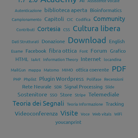
Assistente Vocale
biblioteca aperta
Bioinformatics
Autenticazione
Community
Capitoli
Campionamento
CIC
Codifica
Cultura libera
Cortesia
Contributi
CSS
Download
Donazione
English
Dati Strutturati
fibra ottica
Forum
Facebook
Grafico
Esame
Font
Internet
HTML
IaArt
Information Theory
locandina
PDF
ottica coerente
MailGun
mappa
Matomo
MIMO
Plugin Wordpress
PHP
Phplist
Polifase
Recensioni
Rete Neurale
Signal Processing
SDR
Slide
Sostenitore
Telemediale
Store
SSO
Stripe
Teoria dei Segnali
Tracking
Teoria Informazione
Visite
Videoconferenza
Voce
Web vitals
WiFi
youcanprint