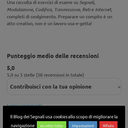
Una raccolta di esercizi di esame su
Segnali
,
Modulazione
,
Codifica
,
Trasmissione
,
Reti
e
Internet
,
completi di svolgimento. Preparare un compito è un
atto creativo, non è un lavoro usa-e-getta!
Punteggio medio delle recensioni
5,0
5,0 su 5 stelle (38 recensioni in totale)
Contribuisci con la tua opinione
Leggi i commenti
Il Blog dei Segnali usa
cookies
allo scopo di migliorare la
navigazione
Accetto tutto
Impostazioni
Rifiuto