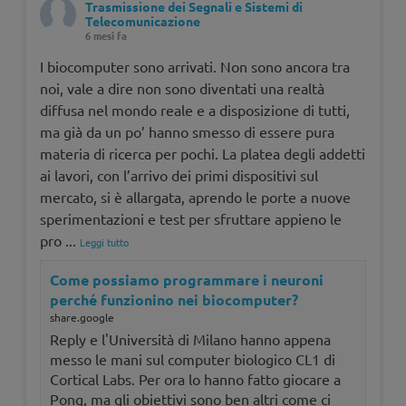
Trasmissione dei Segnali e Sistemi di
Telecomunicazione
6 mesi fa
I biocomputer sono arrivati. Non sono ancora tra
noi, vale a dire non sono diventati una realtà
diffusa nel mondo reale e a disposizione di tutti,
ma già da un po’ hanno smesso di essere pura
materia di ricerca per pochi. La platea degli addetti
ai lavori, con l’arrivo dei primi dispositivi sul
mercato, si è allargata, aprendo le porte a nuove
sperimentazioni e test per sfruttare appieno le
pro
...
Leggi tutto
Come possiamo programmare i neuroni
perché funzionino nei biocomputer?
share.google
Reply e l'Università di Milano hanno appena
messo le mani sul computer biologico CL1 di
Cortical Labs. Per ora lo hanno fatto giocare a
Pong, ma gli obiettivi sono ben altri come ci