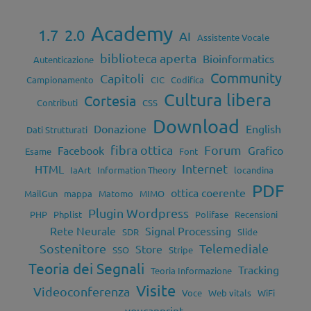
Academy
1.7
2.0
AI
Assistente Vocale
biblioteca aperta
Bioinformatics
Autenticazione
Community
Capitoli
Campionamento
CIC
Codifica
Cultura libera
Cortesia
Contributi
CSS
Download
Donazione
English
Dati Strutturati
fibra ottica
Forum
Facebook
Grafico
Esame
Font
Internet
HTML
IaArt
Information Theory
locandina
PDF
ottica coerente
MailGun
mappa
Matomo
MIMO
Plugin Wordpress
PHP
Phplist
Polifase
Recensioni
Rete Neurale
Signal Processing
SDR
Slide
Sostenitore
Telemediale
Store
SSO
Stripe
Teoria dei Segnali
Tracking
Teoria Informazione
Visite
Videoconferenza
Voce
Web vitals
WiFi
youcanprint