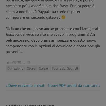
cambiato po’
il mood
di qualche frase. L’unica pecca è
che ora non ho più Paypal, ma credo di poter
configurare un secondo gateway
Diciamo che ora posso anche procedere con i famigerati
Redirect
dal vecchio sito che avevo in programma! Ah
beh ancora no, devo prima armonizzare questo nuovo
componente con le opzioni di download e donazione già
presenti…
VISITE:
28
Donazione
Store
Stripe
Teoria dei Segnali
Articolo
Articolo
Navigazione
Dove eravamo arrivati
Nuovi PDF pronti da scaricare
precedente:
successivo:
articoli