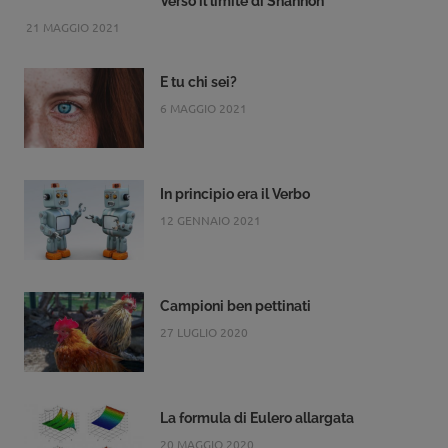
Verso il limite di Shannon
21 MAGGIO 2021
E tu chi sei?
6 MAGGIO 2021
In principio era il Verbo
12 GENNAIO 2021
Campioni ben pettinati
27 LUGLIO 2020
La formula di Eulero allargata
20 MAGGIO 2020