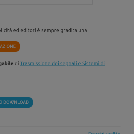
licità ed editori è sempre gradita una
AZIONE
di
Trasmissione dei segnali e Sistemi di
gabile
DEI DOWNLOAD
Articolo
Esercizi svolti