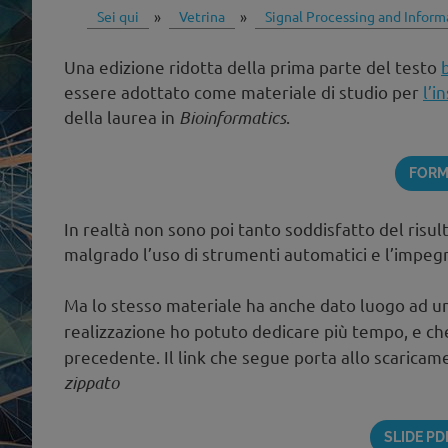
Sei qui
»
Vetrina
»
Signal Processing and Inform
Una edizione ridotta della prima parte del testo
essere adottato come materiale di studio per
l’i
della laurea in
Bioinformatics
.
FORM
In realtà non sono poi tanto soddisfatto del risul
malgrado l’uso di strumenti automatici e l’impeg
Ma lo stesso materiale ha anche dato luogo ad 
realizzazione ho potuto dedicare più tempo, e c
precedente. Il link che segue porta allo scaricame
zippato
SLIDE PD