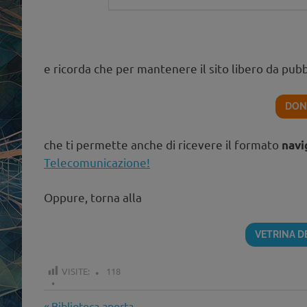
e ricorda che per mantenere il sito libero da pubb
DON
che ti permette anche di ricevere il formato
navi
Telecomunicazione!
Oppure, torna alla
VETRINA 
VISITE:
118
Articolo
Biblioteca aperta