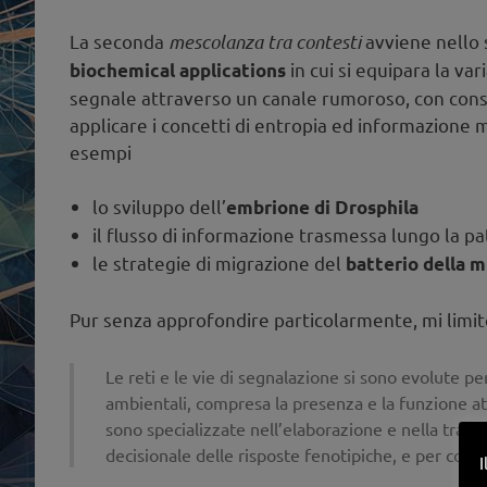
La seconda
mescolanza tra contesti
avviene nello s
in cui si equipara la var
biochemical applications
segnale attraverso un canale rumoroso, con cons
applicare i concetti di entropia ed informazione
esempi
lo sviluppo dell’
embrione di Drosphila
il flusso di informazione trasmessa lungo la p
le strategie di migrazione del
batterio della m
Pur senza approfondire particolarmente, mi limito
Le reti e le vie di segnalazione si sono evolute pe
ambientali, compresa la presenza e la funzione att
sono specializzate nell’elaborazione e nella trasm
decisionale delle risposte fenotipiche, e per con
I