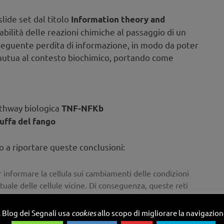
lide set dal titolo
Information theory and
iabilità delle reazioni chimiche al passaggio di un
eguente perdita di informazione, in modo da poter
 mutua al contesto biochimico, portando come
athway biologica
TNF-NFKb
uffa del fango
 a riportare queste conclusioni:
r informare la cellula sui cambiamenti delle condizioni
uale delle cellule vicine. Di conseguenza, queste reti
issione di informazioni per circoscrivere lo spazio
sentire reazioni appropriate a un ambiente dinamico
l Blog dei Segnali usa
cookies
allo scopo di migliorare la navigazio