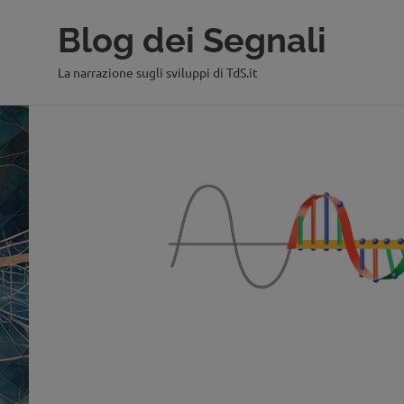
Blog dei Segnali
La narrazione sugli sviluppi di TdS.it
Salta
al
contenuto