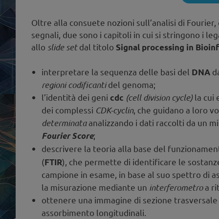
Oltre alla consuete nozioni sull’analisi di Fourier, 
segnali, due sono i capitoli in cui si stringono i l
allo
slide set
dal titolo
Signal processing in Bioin
interpretare la sequenza delle basi del
da
DNA
regioni codificanti
del genoma;
l’identità dei geni
(cell division cycle)
la cui
cdc
dei complessi
CDK-cyclin
, che guidano a loro vo
determinata
analizzando i dati raccolti da un 
;
Fourier Score
descrivere la teoria alla base del funzionamen
(
), che permette di identificare le sostanze
FTIR
campione in esame, in base al suo spettro di a
la misurazione mediante un
interferometro
a ri
ottenere una immagine di sezione trasversal
assorbimento longitudinali.