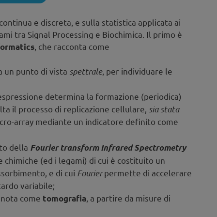
continua e discreta, e sulla statistica applicata ai
egami tra Signal Processing e Biochimica. Il primo è
, che racconta come
formatics
 un punto di vista
spettrale
, per individuare le
 espressione determina la formazione (periodica)
lta il processo di replicazione cellulare,
sia stata
micro-array mediante un indicatore definito come
to della
Fourier transform Infrared Spectrometry
 chimiche (ed i legami) di cui è costituito un
ssorbimento, e di cui
Fourier
permette di accelerare
tardo variabile;
e nota come
, a partire da misure di
tomografia