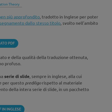
ation Theory
ben più approfondito
, tradotto in Inglese per poter
nsegnamento dallo stesso titolo
, svolto nell’ambito
ATO PDF
tato e della qualità della traduzione ottenuta,
no profuso.
una
, sempre in inglese, alla cui
serie di slide
he per questo
prediligo
rispetto al materiale
nto della intera serie di slide, in un pacchetto
F IN INGLESE